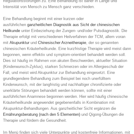
Regulationsstörungen zu. Eine Behandlung ist daher in Länge und
Intensität von Mensch zu Mensch ganz verschieden.
Eine Behandlung beginnt mit einer kurzen oder
ausführlichen
ganzheitlichen Diagnostik aus Sicht der chinesischen
Heilkunde
unter Einbeziehung der Zungen- und/oder Pulsdiagnostik. Die
Therapie erfolgt mit verschiedenen Heilverfahren der TCM, allem voran
mit
Akupunktur
und
Chinesischer Arzneitherapie
, der so genannten
chinesischen Kräuterheilkunde. Eine kurzfristige Therapie wird meist dann
begonnen, wenn effektiv und symptom-orientiert behandelt werden soll.
Dies ist häufig im Rahmen von akuten Beschwerden, aktueller Situation
(Kinderwunsch-Zyklus), starken Schmerzen oder im Allergieschub der
Fall, und meist wird Akupunktur zur Behandlung eingesetzt. Eine
grundlegendere Behandlung zum Beispiel bei noch unerfülltem
Kinderwunsch, mit der langfristig und nachhaltiger chronifizierte oder
unerklärte Störungen behandelt werden können, sollte mit einer
ausführlichen Anamnese begonnen werden. Hier wird häufig chinesische
Kräuterheilkunde angewendet gegebenenfalls in Kombination mit
Akupunktur-Behandlungen. Aus ganzheitlicher Sicht ergänzen die
Ernährungsberatung (nach den 5 Elementen)
und Qigong-Übungen die
Therapie und fördern die Gesundheit.
Im Menü finden sich viele Unterpunkte und kostenfreie Informationen, mit