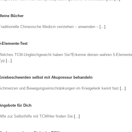
Meine Bücher
Traditionelle Chinesische Medizin verstehen – anwenden –
[...]
5-Elemente-Test
Welches TCM-Ungleichgewicht haben Sie?Erkenne deinen wahren 5-Elemente
Typ
[...]
Kniebeschwerden selbst mit Akupressur behandeln
Schmerzen und Bewegungseinschränkungen im Kniegelenk kennt fast
[...]
Angebote für Dich
Hilfe zur Selbsthilfe mit TCMHier finden Sie
[...]