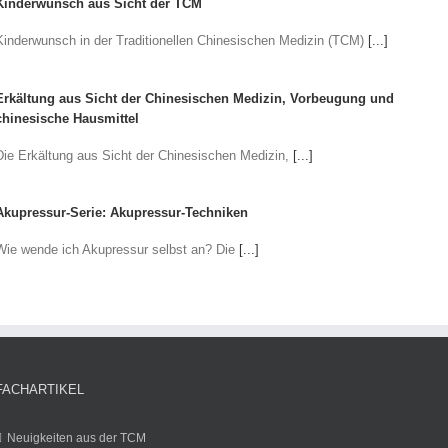
Kinderwunsch aus Sicht der TCM
Kinderwunsch in der Traditionellen Chinesischen Medizin (TCM)
[...]
Erkältung aus Sicht der Chinesischen Medizin, Vorbeugung und
chinesische Hausmittel
Die Erkältung aus Sicht der Chinesischen Medizin,
[...]
Akupressur-Serie: Akupressur-Techniken
Wie wende ich Akupressur selbst an? Die
[...]
FACHARTIKEL
Neuigkeiten aus der TCM