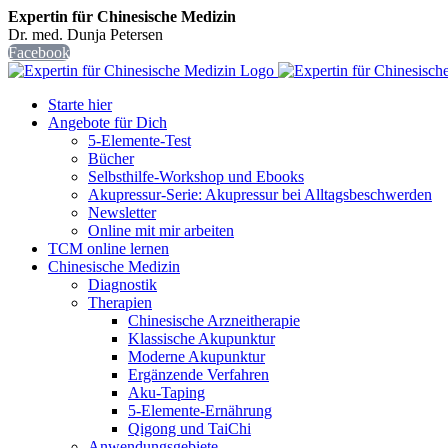
Expertin für Chinesische Medizin
Dr. med. Dunja Petersen
Facebook
Starte hier
Angebote für Dich
5-Elemente-Test
Bücher
Selbsthilfe-Workshop und Ebooks
Akupressur-Serie: Akupressur bei Alltagsbeschwerden
Newsletter
Online mit mir arbeiten
TCM online lernen
Chinesische Medizin
Diagnostik
Therapien
Chinesische Arzneitherapie
Klassische Akupunktur
Moderne Akupunktur
Ergänzende Verfahren
Aku-Taping
5-Elemente-Ernährung
Qigong und TaiChi
Anwendungsgebiete