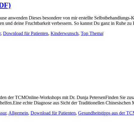
PDF)
se anwenden Dieses besondere von mir erstellte Selbstbehandlungs-Ko
n und deine Fruchtbarkeit verbessern. So kannst Du ganz in Ruhe zu Ha
r
,
Download für Patienten
,
Kinderwunsch
,
Top Thema
|
en der TCMOnline-Workshops mit Dr. Dunja PetersenFinden Sie zusam
 helfen.Eine echte Diagnose aus Sicht der Traditionellen Chinesischen
sur
,
Allgemein
,
Download für Patienten
,
Gesundheitstipps aus der T