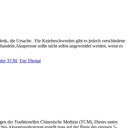
lenk, die Ursache. Für Kniebeschwerden gibt es jedoch verschiedene
behandeln.Akupressur sollte nicht selbst angewendet werden, wenn es
t der TCM
,
Top Thema
|
gen der Traditionellen Chinesische Medizin (TCM). Dieses unten
iches Akupressurkonzept erstellt man auf der Basis des eigenen 5-