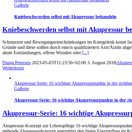
Gallerie
Kniebeschwerden selbst mit Akupressur behandeln
Kniebeschwerden selbst mit Akupressur b
Schmerzen und Bewegungseinschränkungen im Kniegelenk kennt fast j
Gründe und diese sollten durch eine/n qualifizierte/n Arzt/Ärztin ab
akute Entzündungen, offene Wunden oder
[...]
Dunja Petersen
2023-05-03T11:23:56+02:00
3. August 2018
|
Akupres
Weiterlesen
Akupressur-Serie: 16 wichtige Akupressurpunkte in der richtig
Gallerie
Akupressur-Serie: 16 wichtige Akupressurpunkte in der ri
Akupressur-Serie: 16 wichtige Akupressurp
Akupressur-Konzept zur Lebenspflege 16 wichtige Akupressurpunkte 
stehende Akupressurkonzept unterstützt den freien Energiefluss im Kö