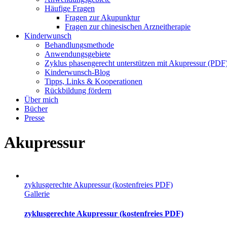
Häufige Fragen
Fragen zur Akupunktur
Fragen zur chinesischen Arzneitherapie
Kinderwunsch
Behandlungsmethode
Anwendungsgebiete
Zyklus phasengerecht unterstützen mit Akupressur (PDF
Kinderwunsch-Blog
Tipps, Links & Kooperationen
Rückbildung fördern
Über mich
Bücher
Presse
Akupressur
zyklusgerechte Akupressur (kostenfreies PDF)
Gallerie
zyklusgerechte Akupressur (kostenfreies PDF)