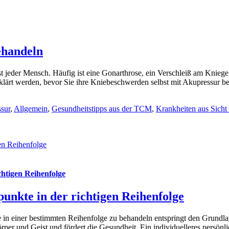
ehandeln
eder Mensch. Häufig ist eine Gonarthrose, ein Verschleiß am Kniege
geklärt werden, bevor Sie ihre Kniebeschwerden selbst mit Akupressur 
sur
,
Allgemein
,
Gesundheitstipps aus der TCM
,
Krankheiten aus Sich
en Reihenfolge
chtigen Reihenfolge
unkte in der richtigen Reihenfolge
in einer bestimmten Reihenfolge zu behandeln entspringt den Grundla
rper und Geist und fördert die Gesundheit. Ein individuelleres persönl