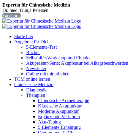
Expertin für Chinesische Medizin
Dr. med. Dunja Petersen
Facebook
Starte hier
Angebote für Dich
5-Elemente-Test
Bücher
Selbsthilfe-Workshop und Ebooks
Akupressur-Serie: Akupressur bei Alltagsbeschwerden
Newsletter
Online mit mir arbeiten
TCM online lernen
Chinesische Medizin
Diagnostik
Therapien
Chinesische Arzneitherapie
Klassische Akupunktur
Moderne Akupunktur
Ergänzende Verfahren
Aku-Taping
5-Elemente-Ernährung
Qigong und TaiChi