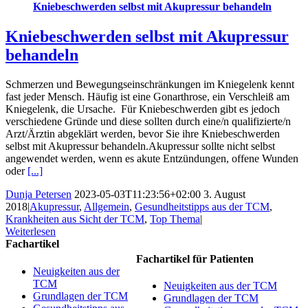
Kniebeschwerden selbst mit Akupressur behandeln
Kniebeschwerden selbst mit Akupressur
behandeln
Schmerzen und Bewegungseinschränkungen im Kniegelenk kennt
fast jeder Mensch. Häufig ist eine Gonarthrose, ein Verschleiß am
Kniegelenk, die Ursache. Für Kniebeschwerden gibt es jedoch
verschiedene Gründe und diese sollten durch eine/n qualifizierte/n
Arzt/Ärztin abgeklärt werden, bevor Sie ihre Kniebeschwerden
selbst mit Akupressur behandeln.Akupressur sollte nicht selbst
angewendet werden, wenn es akute Entzündungen, offene Wunden
oder
[...]
Dunja Petersen
2023-05-03T11:23:56+02:00
3. August
2018
|
Akupressur
,
Allgemein
,
Gesundheitstipps aus der TCM
,
Krankheiten aus Sicht der TCM
,
Top Thema
|
Weiterlesen
Fachartikel
Fachartikel für Patienten
Neuigkeiten aus der
TCM
Neuigkeiten aus der TCM
Grundlagen der TCM
Grundlagen der TCM