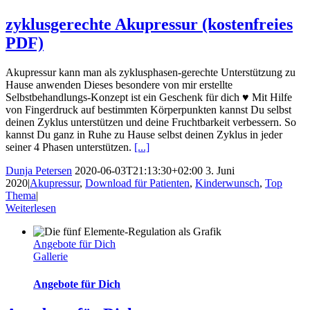
zyklusgerechte Akupressur (kostenfreies
PDF)
Akupressur kann man als zyklusphasen-gerechte Unterstützung zu
Hause anwenden Dieses besondere von mir erstellte
Selbstbehandlungs-Konzept ist ein Geschenk für dich ♥ Mit Hilfe
von Fingerdruck auf bestimmten Körperpunkten kannst Du selbst
deinen Zyklus unterstützen und deine Fruchtbarkeit verbessern. So
kannst Du ganz in Ruhe zu Hause selbst deinen Zyklus in jeder
seiner 4 Phasen unterstützen.
[...]
Dunja Petersen
2020-06-03T21:13:30+02:00
3. Juni
2020
|
Akupressur
,
Download für Patienten
,
Kinderwunsch
,
Top
Thema
|
Weiterlesen
Angebote für Dich
Gallerie
Angebote für Dich