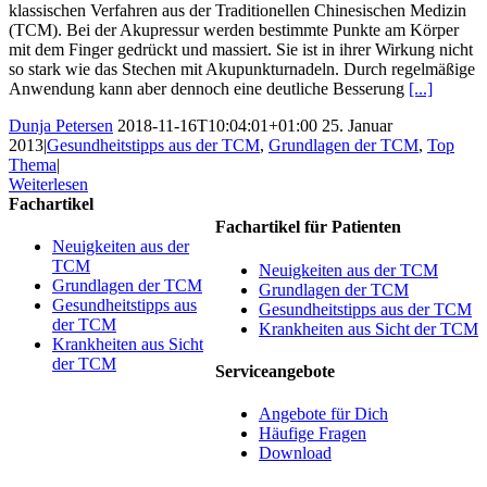
klassischen Verfahren aus der Traditionellen Chinesischen Medizin
(TCM). Bei der Akupressur werden bestimmte Punkte am Körper
mit dem Finger gedrückt und massiert. Sie ist in ihrer Wirkung nicht
so stark wie das Stechen mit Akupunkturnadeln. Durch regelmäßige
Anwendung kann aber dennoch eine deutliche Besserung
[...]
Dunja Petersen
2018-11-16T10:04:01+01:00
25. Januar
2013
|
Gesundheitstipps aus der TCM
,
Grundlagen der TCM
,
Top
Thema
|
Weiterlesen
Fachartikel
Fachartikel für Patienten
Neuigkeiten aus der
TCM
Neuigkeiten aus der TCM
Grundlagen der TCM
Grundlagen der TCM
Gesundheitstipps aus
Gesundheitstipps aus der TCM
der TCM
Krankheiten aus Sicht der TCM
Krankheiten aus Sicht
der TCM
Serviceangebote
Angebote für Dich
Häufige Fragen
Download