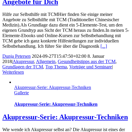
Angebote für Dich
Hilfe zur Selbsthilfe mit TCMHier finden Sie einige meiner
Angebote zu Selbsthilfte mit TCM (Traditioneller Chinesischer
Medizin).Als Grundlage dazu dient ein 5-Elemente-Test, um den
eigenen Grundtyp aus Sicht der TCM heraus zu finden.In meinen 5-
Elemente-Ebooks und Online-Kursen zur Selbstbehandlung mit
TCM gebe ich ganz konkrete Hilfestellungen zur individuellen
Selbstbehandlung. Ich führe Sie über die Diagnostik
[...]
Dunja Petersen
2024-09-27T15:47:50+02:00
8. Januar
2018
|
Akupressur
,
Allgemein
,
Gesundheitstipps aus der TCM
,
Grundlagen der TCM
,
Top Thema
,
Vorträge und Seminare
|
Weiterlesen
Akupressur-Serie: Akupressur-Techniken
Gallerie
Akupressur-Serie: Akupressur-Techniken
Akupressur-Serie: Akupressur-Techniken
Wie wende ich Akupressur selbst an? Die Akupressur ist eines der