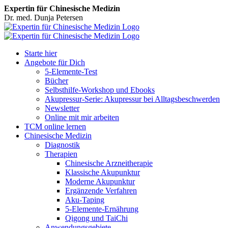
Expertin für Chinesische Medizin
Dr. med. Dunja Petersen
Facebook
Starte hier
Angebote für Dich
5-Elemente-Test
Bücher
Selbsthilfe-Workshop und Ebooks
Akupressur-Serie: Akupressur bei Alltagsbeschwerden
Newsletter
Online mit mir arbeiten
TCM online lernen
Chinesische Medizin
Diagnostik
Therapien
Chinesische Arzneitherapie
Klassische Akupunktur
Moderne Akupunktur
Ergänzende Verfahren
Aku-Taping
5-Elemente-Ernährung
Qigong und TaiChi
Anwendungsgebiete