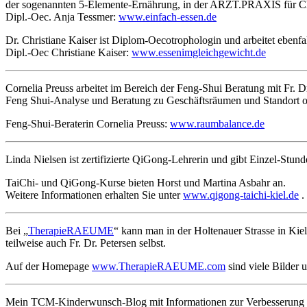
der sogenannten 5-Elemente-Ernährung, in der ARZT.PRAXIS für Ch
Dipl.-Oec. Anja Tessmer:
www.einfach-essen.de
Dr. Christiane Kaiser ist Diplom-Oecotrophologin und arbeitet eben
Dipl.-Oec Christiane Kaiser:
www.essenimgleichgewicht.de
Cornelia Preuss arbeitet im Bereich der Feng-Shui Beratung mit Fr. 
Feng Shui-Analyse und Beratung zu Geschäftsräumen und Standort ode
Feng-Shui-Beraterin Cornelia Preuss:
www.raumbalance.de
Linda Nielsen ist zertifizierte QiGong-Lehrerin und gibt Einzel-Stu
TaiChi- und QiGong-Kurse bieten Horst und Martina Asbahr an.
Weitere Informationen erhalten Sie unter
www.qigong-taichi-kiel.de
.
Bei „
TherapieRAEUME
“ kann man in der Holtenauer Strasse in Ki
teilweise auch Fr. Dr. Petersen selbst.
Auf der Homepage
www.TherapieRAEUME.com
sind viele Bilder 
Mein TCM-Kinderwunsch-Blog mit Informationen zur Verbesserung