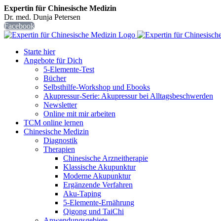
Expertin für Chinesische Medizin
Dr. med. Dunja Petersen
Facebook
Starte hier
Angebote für Dich
5-Elemente-Test
Bücher
Selbsthilfe-Workshop und Ebooks
Akupressur-Serie: Akupressur bei Alltagsbeschwerden
Newsletter
Online mit mir arbeiten
TCM online lernen
Chinesische Medizin
Diagnostik
Therapien
Chinesische Arzneitherapie
Klassische Akupunktur
Moderne Akupunktur
Ergänzende Verfahren
Aku-Taping
5-Elemente-Ernährung
Qigong und TaiChi
Anwendungsgebiete