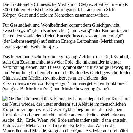
Die Traditonelle Chinesische Medizin (TCM) existiert seit mehr als
3000 Jahren. Sie ist eine Erfahrungsmedizin, aus deren Sicht
Körper, Geist und Seele im Menschen zusammenwirken.
Für Gesundheit und Wohlbefinden kommt dem Gleichgewicht
zwischen „yin“ (dem Körperlichen) und „yang“ (der Energie), den 5
Elementen sowie dem freien Energiefluss des so genannten „Qi“
(der Lebensenergie) auf seinen Energie-Leitbahnen (Meridianen)
herausragende Bedeutung zu.
Das hierzulande sehr bekannte yin-yang Zeichen, das Taiji-Symbol,
stellt den Zusammenhang zweier Pole, die miteinander in enger
Verbindung stehen, dar. Dieses Symbol steht für ständige Bewegung
und Wandlung im Pendel um ein individuelles Gleichgewicht. In der
Chinesischen Medizin symbolisert es unter anderem das
Zusammenwirken von Körper (yin) und energetischen Funktionen
(yang), z.B. Muskeln (yin) und Muskelbewegung (yang).
Die 5-Elemente-Lehre spiegelt einen Kreislauf
der Natur wieder, der unter anderem auf Abläufe im menschlichen
Körper übertragen wird. Dieser Zyklus beginnt mit dem Element
Holz, das das Feuer anfacht, auf der anderen Seite entsteht daraus
Asche, d.h. Erde. Wenn viel Erde aufeinander steht, dann entsteht
Erderz, also Metall. In der Tiefe der Erde löst das Wasser die
Mineralien und Metalle, steigt an einer Quelle wieder auf und nährt