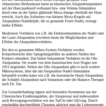
chinesisches Beifusskraut meist an klassischen Akupunkturpunkten
auf der Haut punktuell verbrannt bzw. eine Wärme-Stimulation
durch eine an der Spitze glühende Moxa-Stange oberhalb der Haut
erreicht. Auch das Aufsetzen von kleinen Moxa-Kegeln auf
Akupunktur-Nadelköpfe, die so genannte Feuer-Nadel, erzeugt
starke Effekte.
Modernere Verfahren wie z.B. die Elektrostimulation der Nadel oder
die Laser-Akupunktur erweitern heute die Möglichkeiten und
Effekte der Akupunkturverfahren.
Bei den so genannten Mikro-System-Verfahren werden
Körperbereiche über Spiegelungsfelder an anderen Stellen den
Körpers stimuliert. Das bisher bekannteste Verfahren ist die Ohr-
Akupunktur. Sie wurde von dem französischen Arzt Nogier seit
1951 begründet. Neben der Ohr-Akupunktur gibt es noch weitere
Mikrosysteme, über die mit Akupunktur-Nadel-Stimulation
behandelt werden kann wie z.B. die koreanische Hand-Akupunktur,
die Schädel-Akupunktur nach Yamamoto oder die Balance-Therapie
nach Dr. Tan.
Zur Gesunderhaltung eignen sich besonders Kenntnisse aus der
Chinesischen Ernährungslehre, der Akupressur und insbesondere
auch Bewegungsverfahren wie das TaiChi oder QiGong. Durch
regelmäßig durchgeführte Übungen aktiviert man die Lebensenergie