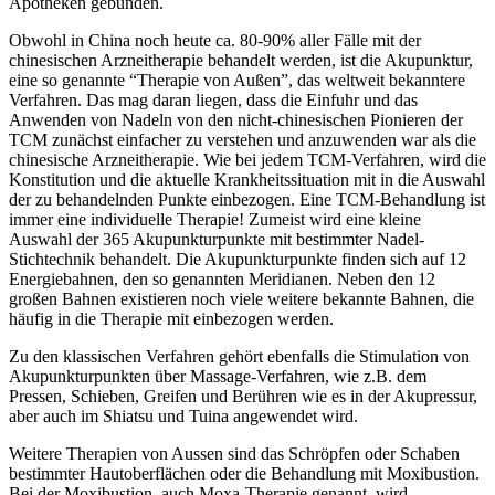
Apotheken gebunden.
Obwohl in China noch heute ca. 80-90% aller Fälle mit der
chinesischen Arzneitherapie behandelt werden, ist die Akupunktur,
eine so genannte “Therapie von Außen”, das weltweit bekanntere
Verfahren. Das mag daran liegen, dass die Einfuhr und das
Anwenden von Nadeln von den nicht-chinesischen Pionieren der
TCM zunächst einfacher zu verstehen und anzuwenden war als die
chinesische Arzneitherapie. Wie bei jedem TCM-Verfahren, wird die
Konstitution und die aktuelle Krankheitssituation mit in die Auswahl
der zu behandelnden Punkte einbezogen. Eine TCM-Behandlung ist
immer eine individuelle Therapie! Zumeist wird eine kleine
Auswahl der 365 Akupunkturpunkte mit bestimmter Nadel-
Stichtechnik behandelt. Die Akupunkturpunkte finden sich auf 12
Energiebahnen, den so genannten Meridianen. Neben den 12
großen Bahnen existieren noch viele weitere bekannte Bahnen, die
häufig in die Therapie mit einbezogen werden.
Zu den klassischen Verfahren gehört ebenfalls die Stimulation von
Akupunkturpunkten über Massage-Verfahren, wie z.B. dem
Pressen, Schieben, Greifen und Berühren wie es in der Akupressur,
aber auch im Shiatsu und Tuina angewendet wird.
Weitere Therapien von Aussen sind das Schröpfen oder Schaben
bestimmter Hautoberflächen oder die Behandlung mit Moxibustion.
Bei der Moxibustion, auch Moxa-Therapie genannt, wird