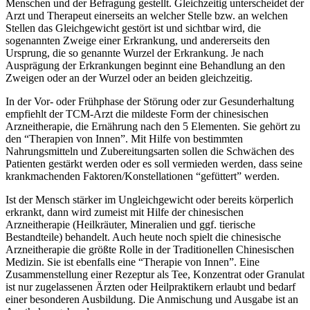
Menschen und der Befragung gestellt. Gleichzeitig unterscheidet der
Arzt und Therapeut einerseits an welcher Stelle bzw. an welchen
Stellen das Gleichgewicht gestört ist und sichtbar wird, die
sogenannten Zweige einer Erkrankung, und andererseits den
Ursprung, die so genannte Wurzel der Erkrankung. Je nach
Ausprägung der Erkrankungen beginnt eine Behandlung an den
Zweigen oder an der Wurzel oder an beiden gleichzeitig.
In der Vor- oder Frühphase der Störung oder zur Gesunderhaltung
empfiehlt der TCM-Arzt die mildeste Form der chinesischen
Arzneitherapie, die Ernährung nach den 5 Elementen. Sie gehört zu
den “Therapien von Innen”. Mit Hilfe von bestimmten
Nahrungsmitteln und Zubereitungsarten sollen die Schwächen des
Patienten gestärkt werden oder es soll vermieden werden, dass seine
krankmachenden Faktoren/Konstellationen “gefüttert” werden.
Ist der Mensch stärker im Ungleichgewicht oder bereits körperlich
erkrankt, dann wird zumeist mit Hilfe der chinesischen
Arzneitherapie (Heilkräuter, Mineralien und ggf. tierische
Bestandteile) behandelt. Auch heute noch spielt die chinesische
Arzneitherapie die größte Rolle in der Traditionellen Chinesischen
Medizin. Sie ist ebenfalls eine “Therapie von Innen”. Eine
Zusammenstellung einer Rezeptur als Tee, Konzentrat oder Granulat
ist nur zugelassenen Ärzten oder Heilpraktikern erlaubt und bedarf
einer besonderen Ausbildung. Die Anmischung und Ausgabe ist an