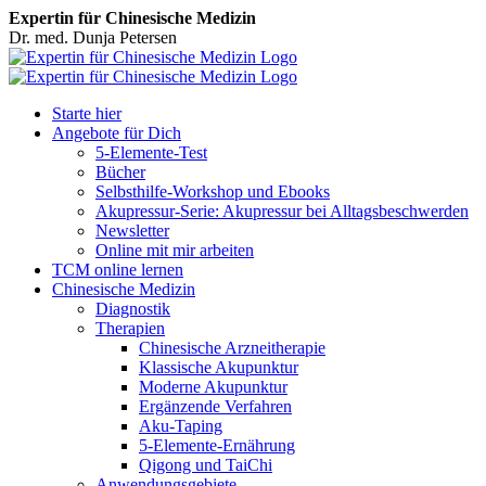
Expertin für Chinesische Medizin
Dr. med. Dunja Petersen
Facebook
Starte hier
Angebote für Dich
5-Elemente-Test
Bücher
Selbsthilfe-Workshop und Ebooks
Akupressur-Serie: Akupressur bei Alltagsbeschwerden
Newsletter
Online mit mir arbeiten
TCM online lernen
Chinesische Medizin
Diagnostik
Therapien
Chinesische Arzneitherapie
Klassische Akupunktur
Moderne Akupunktur
Ergänzende Verfahren
Aku-Taping
5-Elemente-Ernährung
Qigong und TaiChi
Anwendungsgebiete