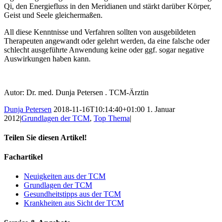
Qi, den Energiefluss in den Meridianen und stärkt darüber Körper,
Geist und Seele gleichermaßen.
All diese Kenntnisse und Verfahren sollten von ausgebildeten
Therapeuten angewandt oder gelehrt werden, da eine falsche oder
schlecht ausgeführte Anwendung keine oder ggf. sogar negative
Auswirkungen haben kann.
Autor: Dr. med. Dunja Petersen . TCM-Ärztin
Dunja Petersen
2018-11-16T10:14:40+01:00
1. Januar
2012
|
Grundlagen der TCM
,
Top Thema
|
Teilen Sie diesen Artikel!
Facebook
Twitter
Linkedin
Reddit
Tumblr
Google+
Pinterest
Vk
Email
Fachartikel
Neuigkeiten aus der TCM
Grundlagen der TCM
Gesundheitstipps aus der TCM
Krankheiten aus Sicht der TCM