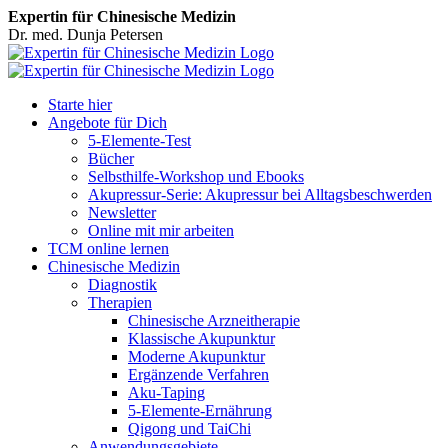
Expertin für Chinesische Medizin
Dr. med. Dunja Petersen
Facebook
Starte hier
Angebote für Dich
5-Elemente-Test
Bücher
Selbsthilfe-Workshop und Ebooks
Akupressur-Serie: Akupressur bei Alltagsbeschwerden
Newsletter
Online mit mir arbeiten
TCM online lernen
Chinesische Medizin
Diagnostik
Therapien
Chinesische Arzneitherapie
Klassische Akupunktur
Moderne Akupunktur
Ergänzende Verfahren
Aku-Taping
5-Elemente-Ernährung
Qigong und TaiChi
Anwendungsgebiete