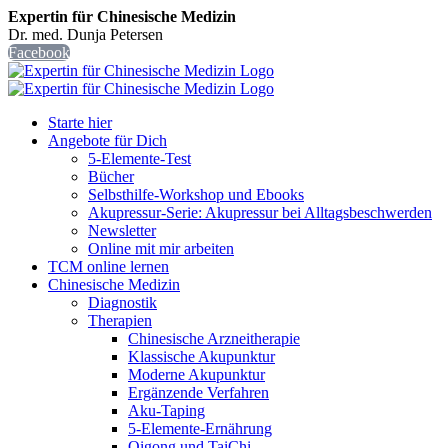
Expertin für Chinesische Medizin
Dr. med. Dunja Petersen
Facebook
Starte hier
Angebote für Dich
5-Elemente-Test
Bücher
Selbsthilfe-Workshop und Ebooks
Akupressur-Serie: Akupressur bei Alltagsbeschwerden
Newsletter
Online mit mir arbeiten
TCM online lernen
Chinesische Medizin
Diagnostik
Therapien
Chinesische Arzneitherapie
Klassische Akupunktur
Moderne Akupunktur
Ergänzende Verfahren
Aku-Taping
5-Elemente-Ernährung
Qigong und TaiChi