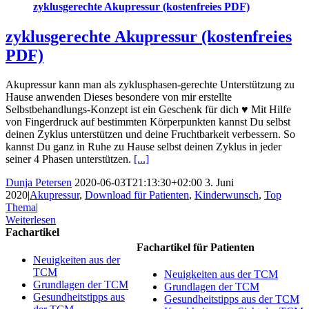
zyklusgerechte Akupressur (kostenfreies PDF)
zyklusgerechte Akupressur (kostenfreies
PDF)
Akupressur kann man als zyklusphasen-gerechte Unterstützung zu
Hause anwenden Dieses besondere von mir erstellte
Selbstbehandlungs-Konzept ist ein Geschenk für dich ♥ Mit Hilfe
von Fingerdruck auf bestimmten Körperpunkten kannst Du selbst
deinen Zyklus unterstützen und deine Fruchtbarkeit verbessern. So
kannst Du ganz in Ruhe zu Hause selbst deinen Zyklus in jeder
seiner 4 Phasen unterstützen.
[...]
Dunja Petersen
2020-06-03T21:13:30+02:00
3. Juni
2020
|
Akupressur
,
Download für Patienten
,
Kinderwunsch
,
Top
Thema
|
Weiterlesen
Fachartikel
Fachartikel für Patienten
Neuigkeiten aus der
TCM
Neuigkeiten aus der TCM
Grundlagen der TCM
Grundlagen der TCM
Gesundheitstipps aus
Gesundheitstipps aus der TCM