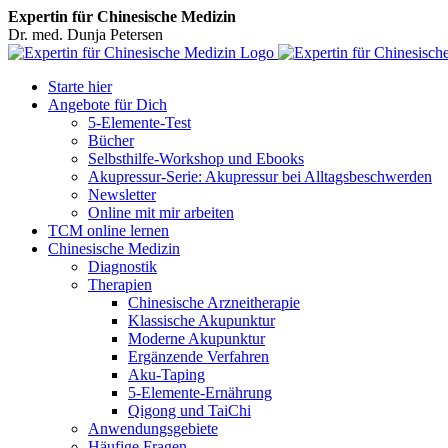
Expertin für Chinesische Medizin
Dr. med. Dunja Petersen
Facebook
Starte hier
Angebote für Dich
5-Elemente-Test
Bücher
Selbsthilfe-Workshop und Ebooks
Akupressur-Serie: Akupressur bei Alltagsbeschwerden
Newsletter
Online mit mir arbeiten
TCM online lernen
Chinesische Medizin
Diagnostik
Therapien
Chinesische Arzneitherapie
Klassische Akupunktur
Moderne Akupunktur
Ergänzende Verfahren
Aku-Taping
5-Elemente-Ernährung
Qigong und TaiChi
Anwendungsgebiete
Häufige Fragen