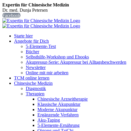
Expertin für Chinesische Medizin
Dr. med. Dunja Petersen
Facebook
Starte hier
Angebote für Dich
5-Elemente-Test
Bücher
Selbsthilfe-Workshop und Ebooks
Akupressur-Serie: Akupressur bei Alltagsbeschwerden
Newsletter
Online mit mir arbeiten
TCM online lernen
Chinesische Medizin
Diagnostik
Therapien
Chinesische Arzneitherapie
Klassische Akupunktur
Moderne Akupunktur
Ergänzende Verfahren
Aku-Taping
5-Elemente-Ernährung
Qigong und TaiChi