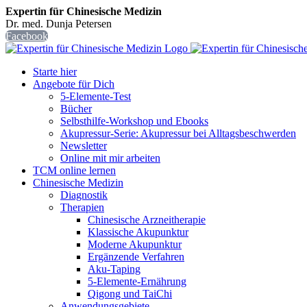
Expertin für Chinesische Medizin
Dr. med. Dunja Petersen
Facebook
Starte hier
Angebote für Dich
5-Elemente-Test
Bücher
Selbsthilfe-Workshop und Ebooks
Akupressur-Serie: Akupressur bei Alltagsbeschwerden
Newsletter
Online mit mir arbeiten
TCM online lernen
Chinesische Medizin
Diagnostik
Therapien
Chinesische Arzneitherapie
Klassische Akupunktur
Moderne Akupunktur
Ergänzende Verfahren
Aku-Taping
5-Elemente-Ernährung
Qigong und TaiChi
Anwendungsgebiete