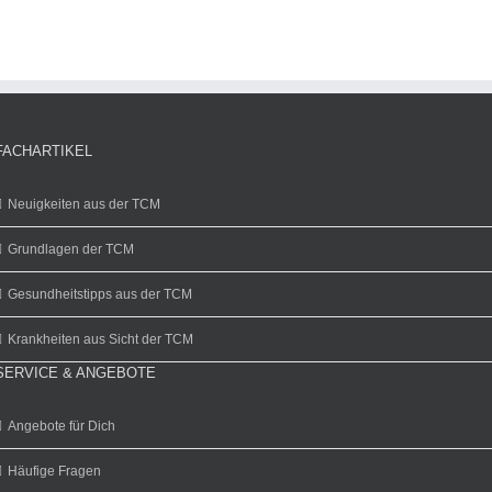
FACHARTIKEL
Neuigkeiten aus der TCM
Grundlagen der TCM
Gesundheitstipps aus der TCM
Krankheiten aus Sicht der TCM
SERVICE & ANGEBOTE
Angebote für Dich
Häufige Fragen